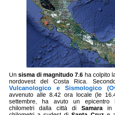
Un
sisma di magnitudo 7.6
ha colpito l
nordovest del Costa Rica. Second
Vulcanologico e Sismologico (O
avvenuto alle 8.42 ora locale (le 16.4
settembre, ha avuto un epicentro l
chilometri dalla città di
Samara
i
chilometri a sudest di
Santa Cruz
e a