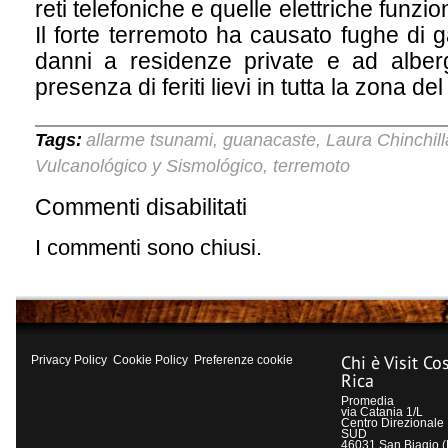
reti telefoniche e quelle elettriche funzio
Il forte terremoto ha causato fughe di ga
danni a residenze private e ad alberg
presenza di feriti lievi in tutta la zona d
Tags:
allarme tsunami
guanacaste
Laura Chinchill
,
,
Vulcanológico y Sismológico
terremoto
,
Commenti disabilitati
su
Nessun
morto
I commenti sono chiusi.
nel
terremoto
che
ha
colpito
Chi è Visit Co
Privacy Policy
Cookie Policy
Preferenze cookie
il
Rica
Costa
Rica
Promedia
via Catania 1/L
Centro Direzional
SUD
46031 San Biagio 