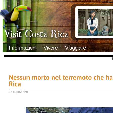
Clima
Documenti necessa
Geografia
Italiani in Costa 
Informazioni Geografiche
L’ambasciata ital
Letteratura e cultura
Opportunità lavo
Gastronomia
Lo sapevi che
Musica
Natura
Storia
Visit Costa Rica
Trasporti Interni
Informazioni
Vivere
Viaggiare
Nessun morto nel terremoto che ha 
Rica
Lo sapevi che