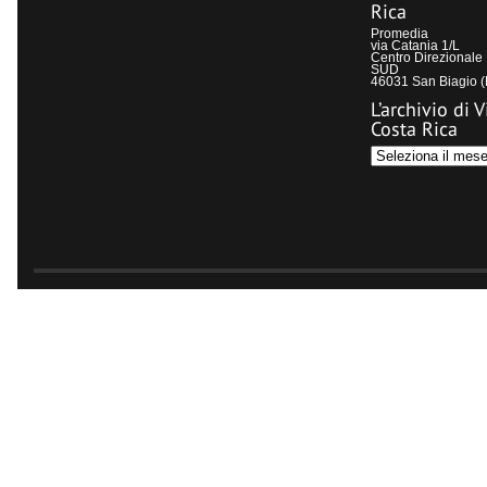
Rica
Promedia
via Catania 1/L
Centro Direzional
SUD
46031 San Biagio 
L’archivio di V
Costa Rica
L’archivio
di
Visit
Costa
Rica