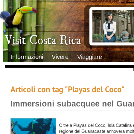
Clima
Documenti necessa
Geografia
Italiani in Costa 
Informazioni Geografiche
L’ambasciata ital
Letteratura e cultura
Opportunità lavo
Gastronomia
Lo sapevi che
Musica
Natura
Storia
Visit Costa Rica
Trasporti Interni
Informazioni
Vivere
Viaggiare
Articoli con tag "Playas del Coco"
Immersioni subacquee nel Gua
Oltre a Playas del Coco, Isla Catalina 
regione del Guanacaste annovera molti al