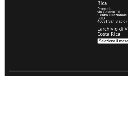
Rica
Promedia
via Catania 1/L
Centro Direzional
SUD
46031 San Biagio 
L’archivio di V
Costa Rica
L’archivio
di
Visit
Costa
Rica