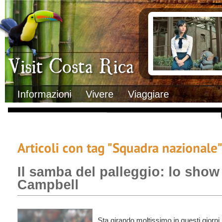
Clima
Documenti necessa
Geografia
Italiani in Costa 
Informazioni Geografiche
L’ambasciata ital
Letteratura e cultura
Opportunità lavo
Gastronomia
Lo sapevi che
Musica
Natura
Storia
Visit Costa Rica
Trasporti Interni
Informazioni
Vivere
Viaggiare
Articoli con tag "Squadra nazionale
Il samba del palleggio: lo sho
Campbell
Sta girando moltissimo in questi giorni