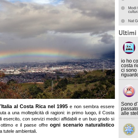
Modi 
cultu
Nat G
Ultim
io ho c
costa ri
ci sono
riguard
Sono d'
l’Italia al Costa Rica nel 1995
e non sembra essere
passato
ta a una molteplicità di ragioni: in primo luogo, il Costa
alle ste
 esercito, con servizi medici affidabili e un buo grado si
 ottimo e il paese offre
ogni scenario naturalistico
da tutele ambientali.