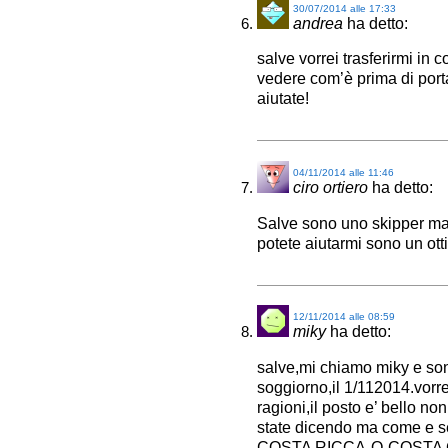
30/07/2014 alle 17:33
andrea
ha detto:
salve vorrei trasferirmi in 
vedere com’è prima di port
aiutate!
04/11/2014 alle 11:46
ciro ortiero
ha detto:
Salve sono uno skipper mari
potete aiutarmi sono un ot
12/11/2014 alle 08:59
miky
ha detto:
salve,mi chiamo miky e son
soggiorno,il 1/112014.vorre
ragioni,il posto e’ bello n
state dicendo ma come e se 
COSTA RICCA-O-COSTA CAR