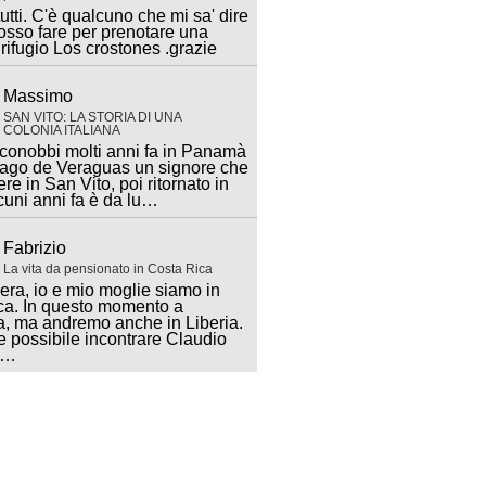
utti. C'è qualcuno che mi sa' dire
sso fare per prenotare una
 rifugio Los crostones .grazie
Massimo
SAN VITO: LA STORIA DI UNA
COLONIA ITALIANA
 conobbi molti anni fa in Panamà
iago de Veraguas un signore che
ere in San Vito, poi ritornato in
lcuni anni fa è da lu…
Fabrizio
La vita da pensionato in Costa Rica
ra, io e mio moglie siamo in
ca. In questo momento a
, ma andremo anche in Liberia.
 possibile incontrare Claudio
a…