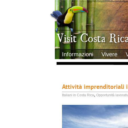
Clima
Geografia
Informazioni Geografiche
Letteratura e cultura
Gastronomia
Lo sapevi che
Musica
Natura
Storia
Visit Costa Rica
Trasporti Interni
Informazioni
Vivere
Attività imprenditoriali 
,
Italiani in Costa Rica
Opportunità lavorati