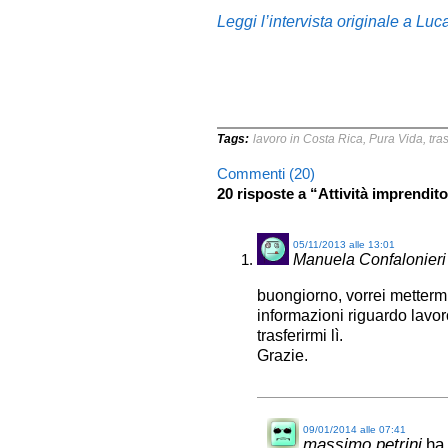
Leggi l’intervista originale a Luc
Tags:
lavoro in Costa Rica
,
Pura Vida
,
tras
Commenti (20)
20 risposte a “Attività imprendito
05/11/2013 alle 13:01
Manuela Confalonieri
buongiorno, vorrei metterm
informazioni riguardo lavor
trasferirmi lì.
Grazie.
09/01/2014 alle 07:41
massimo petrini
ha 