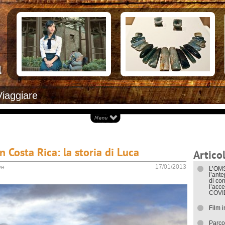
Documenti necessari per trasferirsi
Alloggiar
Italiani in Costa Rica
Arrivare i
L’ambasciata italiana
Cosa ved
Opportunità lavorative
Attrazioni
Ecoturis
Eventi e 
Isole
Parchi Na
Spiagge
Documenti
Viaggiare
I trasport
in Costa Rica: la storia di Luca
Articol
17/01/2013
ve
L’OMS
l’ant
di con
l’acce
COVI
Film 
Parco