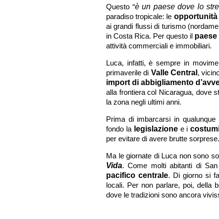
Questo “
è un paese dove lo stres
paradiso tropicale: le
opportunità 
ai grandi flussi di turismo (nordame
in Costa Rica. Per questo il
paese 
attività commerciali e immobiliari.
Luca, infatti, è sempre in movimen
primaverile di
Valle Central
, vicin
import di abbigliamento d’avv
alla frontiera col Nicaragua, dove 
la zona negli ultimi anni.
Prima di imbarcarsi in qualunque a
fondo la
legislazione
e i
costumi
per evitare di avere brutte sorprese
Ma le giornate di Luca non sono sol
Vida
. Come molti abitanti di San
pacifico centrale
. Di giorno si f
locali. Per non parlare, poi, dell
dove le tradizioni sono ancora vivi