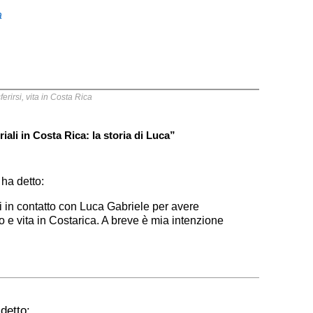
a
ferirsi
,
vita in Costa Rica
riali in Costa Rica: la storia di Luca”
ha detto:
i in contatto con Luca Gabriele per avere
o e vita in Costarica. A breve è mia intenzione
detto: