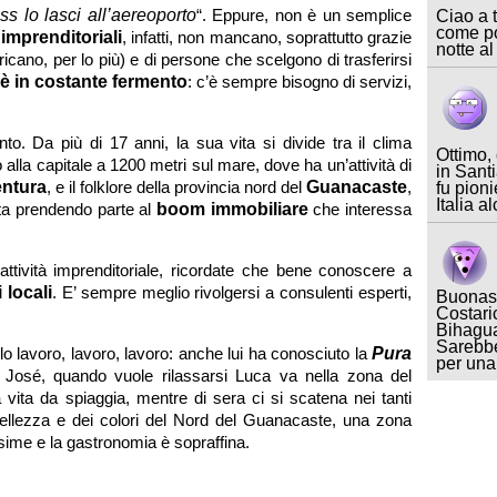
s lo lasci all’aereoporto
“. Eppure, non è un semplice
Ciao a t
come po
imprenditoriali
, infatti, non mancano, soprattutto grazie
notte al
ricano, per lo più) e di persone che scelgono di trasferirsi
è in costante fermento
: c’è sempre bisogno di servizi,
to. Da più di 17 anni, la sua vita si divide tra il clima
Ottimo,
o alla capitale a 1200 metri sul mare, dove ha un’attività di
in Sant
entura
, e il folklore della provincia nord del
Guanacaste
,
fu pioni
Italia a
sta prendendo parte al
boom immobiliare
che interessa
ttività imprenditoriale, ricordate che bene conoscere a
 locali
. E’ sempre meglio rivolgersi a consulenti esperti,
Buonase
Costari
.
Bihagua
Sarebbe
o lavoro, lavoro, lavoro: anche lui ha conosciuto la
Pura
per un
 José, quando vuole rilassarsi Luca va nella zona del
a vita da spiaggia, mentre di sera ci si scatena nei tanti
a bellezza e dei colori del Nord del Guanacaste, una zona
ssime e la gastronomia è sopraffina.