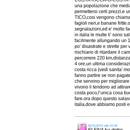
una popolazione che media
permettersi certi prezzi,e u
TICO,cosi vengono chiamati 
fagioli neri,e banane fritte
segnalazioni,ed e’ molto fa
in italia le multe li’ sono s
facilmente allungando un 10
po’ disastrate e strette per
rischiano di ritardare il ca
percorrere 220 km,distanza 
4 ore.un ultima considerazi
costa ricca (vedi sanita’ mo
fanno partire se non pagat
che servono per migliorare 
vivono li tendono ad attirar
costa poco,l’unica cosa bu
fare.ora dopo questo salass
italia,dove abbiamo posti e 
20/11/2014 alle 02:40
ELENA
ha detto: