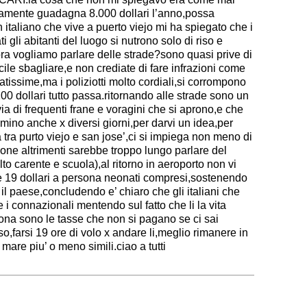
mente guadagna 8.000 dollari l’anno,possa
n italiano che vive a puerto viejo mi ha spiegato che i
gli abitanti del luogo si nutrono solo di riso e
.ora vogliamo parlare delle strade?sono quasi prive di
cile sbagliare,e non crediate di fare infrazioni come
alatissime,ma i poliziotti molto cordiali,si corrompono
0 dollari tutto passa.ritornando alle strade sono un
 via di frequenti frane e voragini che si aprono,e che
mmino anche x diversi giorni,per darvi un idea,per
tra purto viejo e san jose’,ci si impiega non meno di
one altrimenti sarebbe troppo lungo parlare del
lto carente e scuola),al ritorno in aeroporto non vi
e 19 dollari a persona neonati compresi,sostenendo
il paese,concludendo e’ chiaro che gli italiani che
e i connazionali mentendo sul fatto che li la vita
ona sono le tasse che non si pagano se ci sai
o,farsi 19 ore di volo x andare li,meglio rimanere in
mare piu’ o meno simili.ciao a tutti