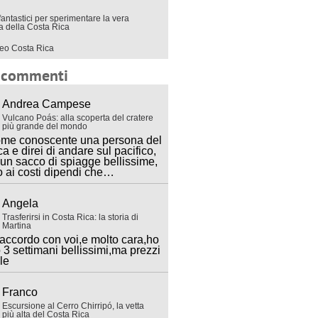
fantastici per sperimentare la vera
ra della Costa Rica
eo Costa Rica
i commenti
Andrea Campese
Vulcano Poás: alla scoperta del cratere
più grande del mondo
ome conoscente una persona del
ca e direi di andare sul pacifico,
 un sacco di spiagge bellissime,
o ai costi dipendi che…
Angela
Trasferirsi in Costa Rica: la storia di
Martina
accordo con voi,e molto cara,ho
 3 settimani bellissimi,ma prezzi
lle
Franco
Escursione al Cerro Chirripó, la vetta
più alta del Costa Rica