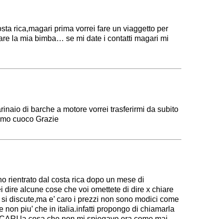
costa rica,magari prima vorrei fare un viaggetto per
are la mia bimba… se mi date i contatti magari mi
naio di barche a motore vorrei trasferirmi da subito
timo cuoco Grazie
o rientrato dal costa rica dopo un mese di
i dire alcune cose che voi omettete di dire x chiare
on si discute,ma e’ caro i prezzi non sono modici come
non piu’ che in italia.infatti propongo di chiamarla
I.la cosa che non mi spiegavo era come mai