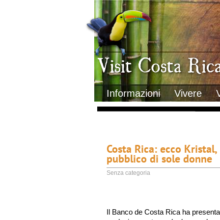
Clima
Geografia
Informazioni Geografiche
Letteratura e cultura
Gastronomia
Lo sapevi che
Musica
Natura
Storia
Visit Costa Rica
Trasporti Interni
Informazioni
Vivere
Costa Rica: ecco Kristal
pubblico di sole donne
Senza categoria
Il Banco de Costa Rica ha presenta