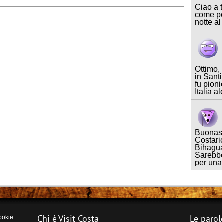
Ciao a t
come po
notte al
Ottimo,
in Sant
fu pioni
Italia a
Buonase
Costari
Bihagua
Sarebbe
per un
Chi è Visit Costa
Le parol
ookie