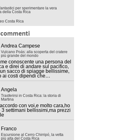
fantastici per sperimentare la vera
ra della Costa Rica
eo Costa Rica
i commenti
Andrea Campese
Vulcano Poás: alla scoperta del cratere
più grande del mondo
ome conoscente una persona del
ca e direi di andare sul pacifico,
 un sacco di spiagge bellissime,
o ai costi dipendi che…
Angela
Trasferirsi in Costa Rica: la storia di
Martina
accordo con voi,e molto cara,ho
 3 settimani bellissimi,ma prezzi
lle
Franco
Escursione al Cerro Chirripó, la vetta
più alta del Costa Rica