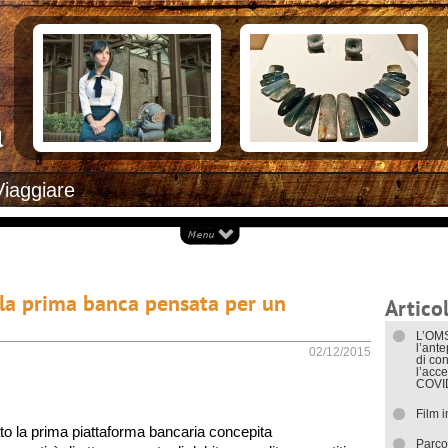
Documenti necessari per trasferirsi
Alloggiar
Italiani in Costa Rica
Arrivare i
L’ambasciata italiana
Cosa ved
Opportunità lavorative
Attrazioni
Ecoturis
Eventi e 
Isole
Parchi Na
Spiagge
Documenti
Viaggiare
I trasport
, la prima banca pensata per un
Articol
L’OMS
l’ant
02/12/2015
di con
l’acce
COVI
Film 
to la prima piattaforma bancaria concepita
Parco