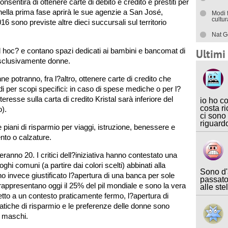
sentirà di ottenere carte di debito e credito e prestiti per
 nella prima fase aprirà le sue agenzie a San José,
Modi 
cultu
16 sono previste altre dieci succursali sul territorio
Nat G
 ?ad hoc? e contano spazi dedicati ai bambini e bancomat di
Ultim
esclusivamente donne.
ne potranno, fra l?altro, ottenere carte di credito che
di per scopi specifici: in caso di spese mediche o per l?
teresse sulla carta di credito Kristal sarà inferiore del
io ho c
costa ri
).
ci sono
riguard
e piani di risparmio per viaggi, istruzione, benessere e
nto o calzature.
enteranno 20. I critici dell?iniziativa hanno contestato una
oghi comuni (a partire dai colori scelti) abbinati alla
Sono d'
o invece giustificato l?apertura di una banca per sole
passato
rappresentano oggi il 25% del pil mondiale e sono la vera
alle ste
tto a un contesto praticamente fermo, l?apertura di
ratiche di risparmio e le preferenze delle donne sono
i maschi.