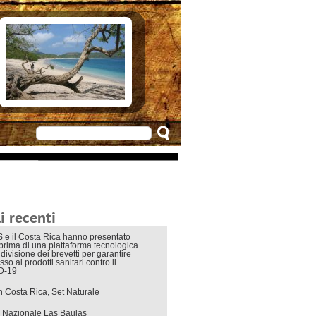
e in Costarica
n Costarica
ere
 principali
mo
appuntamenti
zionali
 di viaggio
i interni
i recenti
 e il Costa Rica hanno presentato
eprima di una piattaforma tecnologica
divisione dei brevetti per garantire
sso ai prodotti sanitari contro il
D-19
in Costa Rica, Set Naturale
 Nazionale Las Baulas