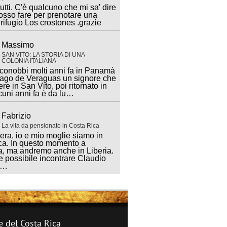
utti. C'è qualcuno che mi sa' dire
sso fare per prenotare una
 rifugio Los crostones .grazie
Massimo
SAN VITO: LA STORIA DI UNA
COLONIA ITALIANA
 conobbi molti anni fa in Panamà
iago de Veraguas un signore che
ere in San Vito, poi ritornato in
lcuni anni fa è da lu…
Fabrizio
La vita da pensionato in Costa Rica
ra, io e mio moglie siamo in
ca. In questo momento a
, ma andremo anche in Liberia.
 possibile incontrare Claudio
a…
e del Costa Rica