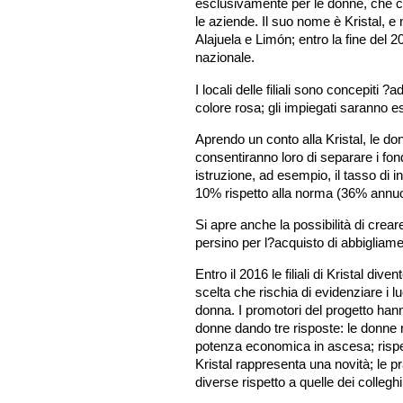
esclusivamente per le donne, che con
le aziende. Il suo nome è Kristal, e
Alajuela e Limón; entro la fine del 20
nazionale.
I locali delle filiali sono concepiti
colore rosa; gli impiegati saranno 
Aprendo un conto alla Kristal, le don
consentiranno loro di separare i fon
istruzione, ad esempio, il tasso di in
10% rispetto alla norma (36% annuo
Si apre anche la possibilità di crear
persino per l?acquisto di abbigliame
Entro il 2016 le filiali di Kristal div
scelta che rischia di evidenziare i lu
donna. I promotori del progetto hann
donne dando tre risposte: le donne 
potenza economica in ascesa; rispe
Kristal rappresenta una novità; le p
diverse rispetto a quelle dei collegh