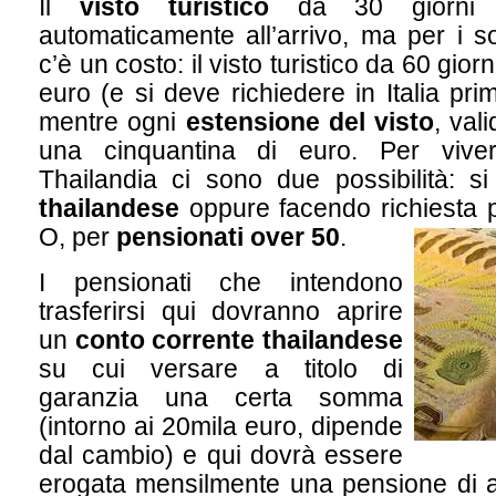
Il
visto turistico
da 30 giorni v
automaticamente all’arrivo, ma per i so
c’è un costo: il visto turistico da 60 gior
euro (e si deve richiedere in Italia pri
mentre ogni
estensione del visto
, val
una cinquantina di euro. Per viver
Thailandia ci sono due possibilità: 
thailandese
oppure facendo richiesta pe
O, per
pensionati over 50
.
I pensionati che intendono
trasferirsi qui dovranno aprire
un
conto corrente thailandese
su cui versare a titolo di
garanzia una certa somma
(intorno ai 20mila euro, dipende
dal cambio) e qui dovrà essere
erogata mensilmente una pensione di 