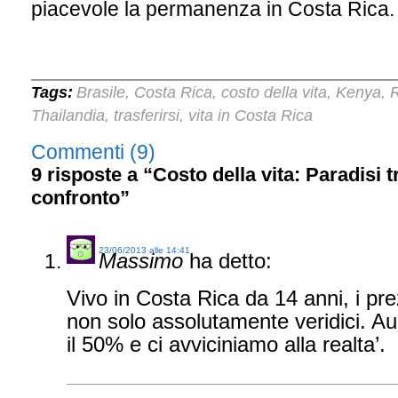
piacevole la permanenza in Costa Rica.
Tags:
Brasile
Costa Rica
costo della vita
Kenya
,
,
,
,
Thailandia
trasferirsi
vita in Costa Rica
,
,
Commenti (9)
9 risposte a “Costo della vita: Paradisi t
confronto”
23/06/2013 alle 14:41
Massimo
ha detto:
Vivo in Costa Rica da 14 anni, i pre
non solo assolutamente veridici. Au
il 50% e ci avviciniamo alla realta’.