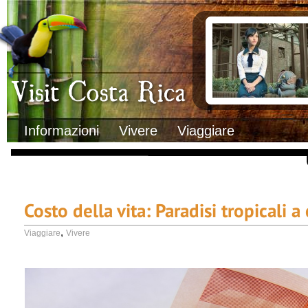
Clima
Documenti necessa
Geografia
Italiani in Costa 
Informazioni Geografiche
L’ambasciata ital
Letteratura e cultura
Opportunità lavo
Gastronomia
Lo sapevi che
Musica
Natura
Storia
Visit Costa Rica
Trasporti Interni
Informazioni
Vivere
Viaggiare
Costo della vita: Paradisi tropicali 
,
Viaggiare
Vivere