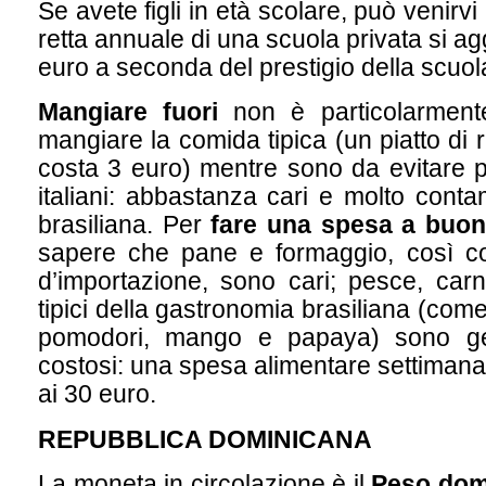
Se avete figli in età scolare, può venirvi
retta annuale di una scuola privata si a
euro a seconda del prestigio della scuol
Mangiare fuori
non è particolarment
mangiare la comida tipica (un piatto di r
costa 3 euro) mentre sono da evitare pi
italiani: abbastanza cari e molto conta
brasiliana. Per
fare una spesa a buo
sapere che pane e formaggio, così com
d’importazione, sono cari; pesce, carne
tipici della gastronomia brasiliana (come 
pomodori, mango e papaya) sono g
costosi: una spesa alimentare settimanal
ai 30 euro.
REPUBBLICA DOMINICANA
La moneta in circolazione è il
Peso dom