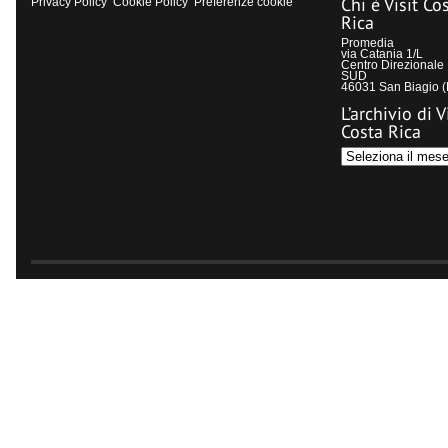
Chi è Visit Co
Privacy Policy
Cookie Policy
Preferenze cookie
Rica
Promedia
via Catania 1/L
Centro Direzional
SUD
46031 San Biagio 
L’archivio di V
Costa Rica
L’archivio
di
Visit
Costa
Rica