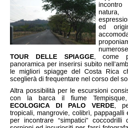
incontro
natur
espressi
ed origi
accomodat
propon
numerose
TOUR DELLE SPIAGGE
, come p
panoramica per inserirsi subito nell’am
le migliori spiagge del Costa Rica 
sceglierà di frequentare nel corso del s
Altra possibilità per le escursioni cons
con la barca il fiume Tempisque
ECOLOGICA DI PALO VERDE
, pe
tropicali, mangrovie, colibrì, pappagalli 
per incontrare “simpatici” coccodrilli
sornioni ed incuriositi per farsi fotogra