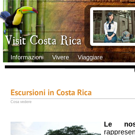
Clima
Documenti necessa
Geografia
Italiani in Costa 
Informazioni Geografiche
L’ambasciata ital
Letteratura e cultura
Opportunità lavo
Gastronomia
Lo sapevi che
Musica
Natura
Storia
Visit Costa Rica
Trasporti Interni
Informazioni
Vivere
Viaggiare
Escursioni in Costa Rica
Cosa vedere
Le nost
rapprese