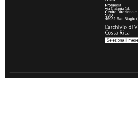
Promedia
via Catania 1/L
Centro Direzional
SUD
46031 San Biagio 
L’archivio di V
Costa Rica
L’archivio
di
Visit
Costa
Rica