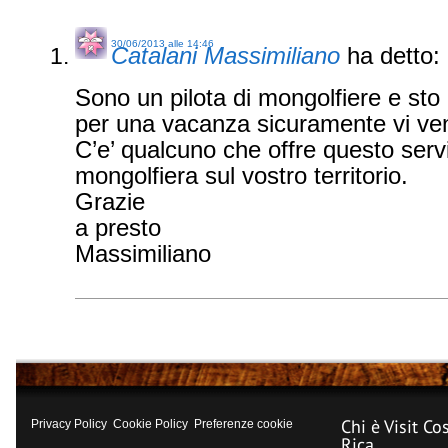
30/06/2013 alle 14:46
Catalani Massimiliano
ha detto:
Sono un pilota di mongolfiere e st
per una vacanza sicuramente vi ven
C’e’ qualcuno che offre questo serviz
mongolfiera sul vostro territorio.
Grazie
a presto
Massimiliano
Chi è Visit Co
Privacy Policy
Cookie Policy
Preferenze cookie
Rica