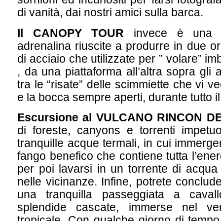
di vanità, dai nostri amici sulla barca.
Il CANOPY TOUR
invece è una 
adrenalina riuscite a produrre in due ore
di acciaio che utilizzate per ” volare” i
, da una piattaforma all’altra sopra gli a
tra le “risate” delle scimmiette che vi v
e la bocca sempre aperti, durante tutto il 
Escursione al VULCANO RINCON DE
di foreste, canyons e torrenti impetuos
tranquille acque termali, in cui immerger
fango benefico che contiene tutta l’ener
per poi lavarsi in un torrente di acqua
nelle vicinanze. Infine, potrete conclud
una tranquilla passeggiata a cavall
splendide cascate, immerse nel ver
tropicale. Con qualche giorno di tempo 