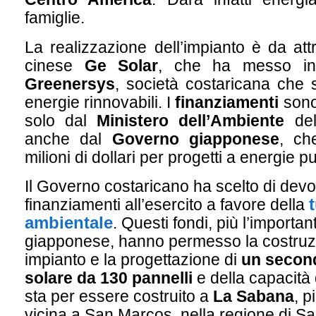
famiglie.
La realizzazione dell’impianto è da attr
cinese
Ge Solar
, che ha messo in 
Greenersys
, società costaricana che s
energie rinnovabili. I
finanziamenti
sono 
solo dal
Ministero dell’Ambiente
del
anche dal
Governo giapponese
, ch
milioni di dollari per progetti a energie p
Il Governo costaricano ha scelto di devo
finanziamenti all’esercito a favore della
ambientale
. Questi fondi, più l’importa
giapponese, hanno permesso la costruz
impianto e la progettazione di
un second
solare da 130 pannelli
e della capacità 
sta per essere costruito a
La Sabana
, p
vicina a San Marcos, nella regione di S