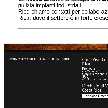
pulizia impianti industriali
Ricerchiamo contatti per collaboraz
Rica, dove il settore è in forte cresc
Chi è Visit Co
Privacy Policy
Cookie Policy
Preferenze cookie
Rica
Promedia
via Catania 1/L
Centro Direzional
SUD
46031 San Biagio 
L’archivio di V
Costa Rica
L’archivio
di
Visit
Costa
Rica