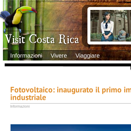
Clima
Documenti necessa
Geografia
Italiani in Costa 
Informazioni Geografiche
L’ambasciata ital
Letteratura e cultura
Opportunità lavo
Gastronomia
Lo sapevi che
Musica
Natura
Storia
Visit Costa Rica
Trasporti Interni
Informazioni
Vivere
Viaggiare
Fotovoltaico: inaugurato il primo i
industriale
Informazioni