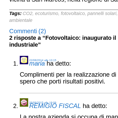
Tags:
CO2
ecoturismo
fotovoltaico
pannelli solari
,
,
,
ambientale
Commenti (2)
2 risposte a “Fotovoltaico: inaugurato i
industriale”
22/08/2014 alle 13:15
maria
ha detto:
Complimenti per la realizzazione di
spero che porti risultati positivi.
26/09/2015 alle 19:06
REMIGIO FISCAL
ha detto:
La nostra azienda si occupa di ma