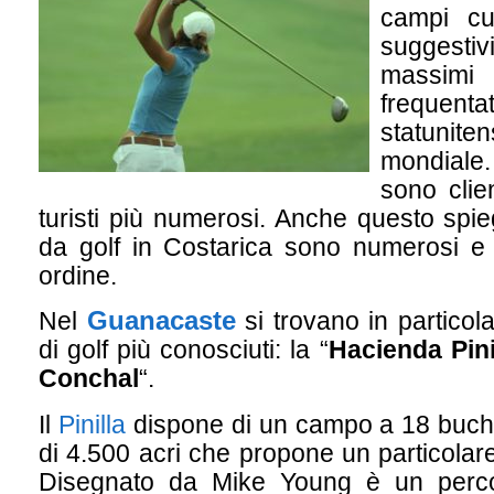
campi cu
suggesti
massimi 
frequent
statuni
mondiale
sono clien
turisti più numerosi. Anche questo spi
da golf in Costarica sono numerosi e t
ordine.
Guanacaste
Nel
si trovano in particol
di golf più conosciuti: la “
Hacienda Pini
Conchal
“.
Il
Pinilla
dispone di un campo a 18 buche
di 4.500 acri che propone un particolar
Disegnato da Mike Young è un perco