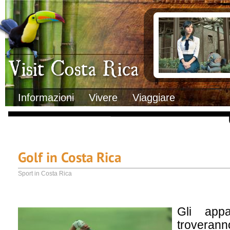
Clima
Documenti necessa
Geografia
Italiani in Costa 
Informazioni Geografiche
L’ambasciata ital
Letteratura e cultura
Opportunità lavo
Gastronomia
Lo sapevi che
Musica
Natura
Storia
Visit Costa Rica
Trasporti Interni
Informazioni
Vivere
Viaggiare
Golf in Costa Rica
Sport in Costa Rica
Gli appa
troveran