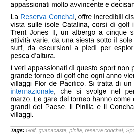
appassionati molto avvincente e decisa
La
Reserva Conchal
, offre incredibili d
vista sulle isole Catalina, corsi di golf
Trent Jones II, un albergo a cinque s
attività varie, da una siesta sotto il sol
surf, da escursioni a piedi per esplor
pesca d’altura.
I veri appassionati di questo sport non 
grande torneo di golf che ogni anno vie
villaggi Flor de Pacifico. Si tratta di u
internazionale
, che si svolge nel per
marzo. Le gare del torneo hanno come c
grandi del Paese, il Pinilla e il Conch
villaggi.
Tags:
Golf
guanacaste
pinlla
reserva conchal
Spo
,
,
,
,