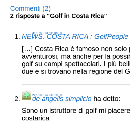
Commenti (2)
2 risposte a “Golf in Costa Rica”
31/07/2013 alle 08:00
NEWS. COSTA RICA : GolfPeople
[…] Costa Rica è famoso non solo p
avventurosi, ma anche per la possibi
golf su campi spettacolari. I più be
due e si trovano nella regione del
22/01/2014 alle 18:30
de angelis simplicio
ha detto:
Sono un istruttore di golf mi piacer
costarica