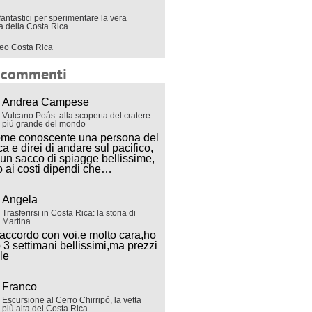
fantastici per sperimentare la vera
ra della Costa Rica
eo Costa Rica
i commenti
Andrea Campese
Vulcano Poás: alla scoperta del cratere
più grande del mondo
ome conoscente una persona del
ca e direi di andare sul pacifico,
 un sacco di spiagge bellissime,
o ai costi dipendi che…
Angela
Trasferirsi in Costa Rica: la storia di
Martina
accordo con voi,e molto cara,ho
 3 settimani bellissimi,ma prezzi
lle
Franco
Escursione al Cerro Chirripó, la vetta
più alta del Costa Rica