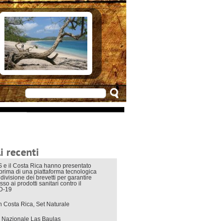
e in Costarica
n Costarica
ere
 principali
mo
appuntamenti
zionali
 di viaggio
i interni
i recenti
 e il Costa Rica hanno presentato
eprima di una piattaforma tecnologica
divisione dei brevetti per garantire
sso ai prodotti sanitari contro il
D-19
in Costa Rica, Set Naturale
 Nazionale Las Baulas