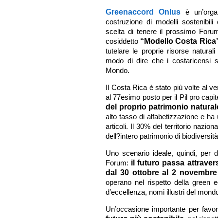
Greenaccord Onlus
è un’organ
costruzione di modelli sostenibili 
scelta di tenere il prossimo Foru
cosiddetto
“Modello Costa Rica
tutelare le proprie risorse natura
modo di dire che i costaricensi so
Mondo.
Il Costa Rica è stato più volte al ve
al 77esimo posto per il Pil pro capit
del proprio patrimonio natural
alto tasso di alfabetizzazione e ha 
articoli. Il 30% del territorio nazio
dell?intero patrimonio di biodiversit
Uno scenario ideale, quindi, per d
Forum:
il futuro passa attraver
dal 30 ottobre al 2 novembre
operano nel rispetto della green ec
d’eccellenza, nomi illustri del mond
Un’occasione importante per favor