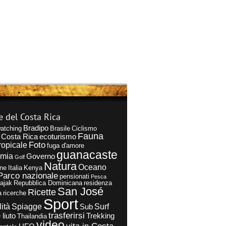
e del Costa Rica
Bradipo
atching
Brasile
Ciclismo
Fauna
Costa Rica
ecoturismo
Foto
ropicale
fuga d'amore
guanacaste
omia
Governo
Golf
Natura
Oceano
ne
Italia
Kenya
Parco nazionale
pensionati
Pesca
Kajak
Repubblica Dominicana
residenza
San José
Ricette
a
ricerche
Sport
lità
Spiagge
Surf
Sub
trasferirsi
 liuto
Trekking
Thailandia
video