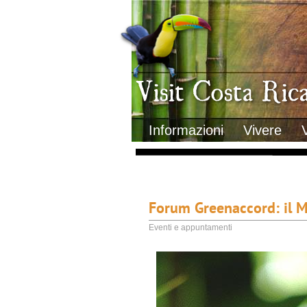
Clima
Geografia
Informazioni Geografiche
Letteratura e cultura
Gastronomia
Lo sapevi che
Musica
Natura
Storia
Visit Costa Rica
Trasporti Interni
Informazioni
Vivere
Forum Greenaccord: il M
Eventi e appuntamenti