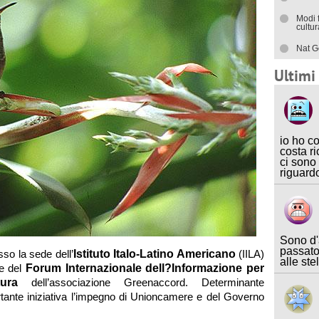
Modi 
cultu
Nat G
Ultim
io ho c
costa ri
ci sono
riguard
Sono d'
passato
so la sede dell’
Istituto Italo-Latino Americano
(IILA)
alle ste
ne del
Forum Internazionale dell?Informazione per
ura
dell’associazione Greenaccord. Determinante
rtante iniziativa l’impegno di Unioncamere e del Governo