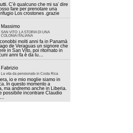
utti. C'è qualcuno che mi sa' dire
sso fare per prenotare una
 rifugio Los crostones .grazie
Massimo
SAN VITO: LA STORIA DI UNA
COLONIA ITALIANA
 conobbi molti anni fa in Panamà
iago de Veraguas un signore che
ere in San Vito, poi ritornato in
lcuni anni fa è da lu…
Fabrizio
La vita da pensionato in Costa Rica
ra, io e mio moglie siamo in
ca. In questo momento a
, ma andremo anche in Liberia.
 possibile incontrare Claudio
a…