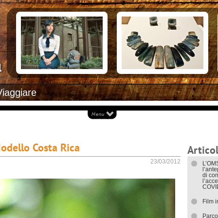
Documenti necessari per trasferirsi
Alloggiar
Italiani in Costa Rica
Arrivare i
L’ambasciata italiana
Cosa ved
Opportunità lavorative
Attrazioni
Ecoturis
Eventi e 
Isole
Parchi Na
Spiagge
Documenti
Viaggiare
I trasport
odello Costa Rica
Articol
23/03/2012
L’OMS
l’ant
di con
l’acce
COVI
Film 
Parco