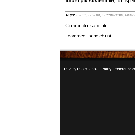
futuro più sostenibile
, nel rispe
Tags:
Eventi
,
Felicità
,
Greenaccord
,
Model
su
Commenti disabilitati
Forum
I commenti sono chiusi.
Greenaccord:
il
Modello
Costa
Rica
Privacy Policy
Cookie Policy
Preferenze c