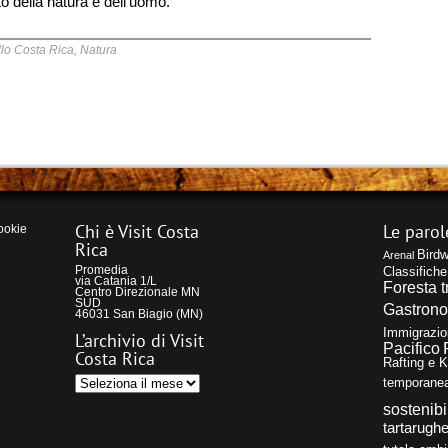
tto della natura e dell’uomo.
lo Costa Rica
,
Natura
Chi è Visit Costa
Le parol
ookie
Rica
Birdw
Arenal
Promedia
Classifiche
via Catania 1/L
Foresta t
Centro Direzionale MN
SUD
Gastron
46031 San Biagio (MN)
Immigrazio
L’archivio di Visit
Pacifico
Costa Rica
Rafting e 
L’archivio
temporane
di
Visit
sostenibi
Costa
Rica
tartarughe