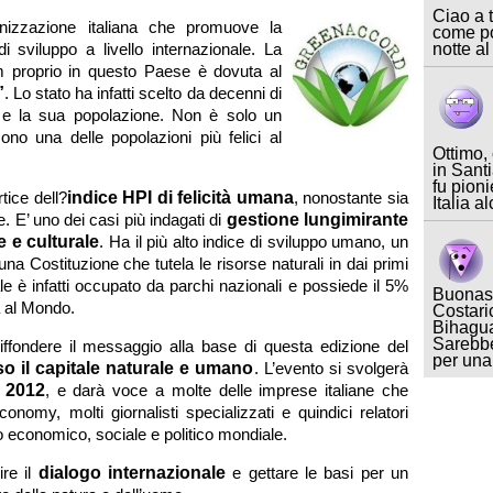
Ciao a t
izzazione italiana che promuove la
come po
di sviluppo a livello
internazionale. La
notte al
m proprio in questo Paese è dovuta al
”
. Lo stato ha infatti scelto da decenni di
li e la sua popolazione. Non è solo un
no una delle popolazioni più felici al
Ottimo,
in Sant
fu pioni
rtice dell?
indice HPI di felicità umana
, nonostante sia
Italia a
e. E’ uno dei casi più indagati di
gestione lungimirante
e e culturale
. Ha il più alto indice di sviluppo umano, un
una Costituzione che tutela le risorse naturali in dai primi
nale è infatti occupato da parchi nazionali e possiede il 5%
Buonase
à al Mondo.
Costari
Bihagua
Sarebbe
iffondere il messaggio alla base di questa edizione del
per un
so il capitale naturale e umano
. L’evento si svolgerà
 2012
, e darà voce a molte delle imprese italiane che
onomy, molti giornalisti specializzati e quindici relatori
o economico, sociale e politico mondiale.
ire il
dialogo internazionale
e gettare le basi per un