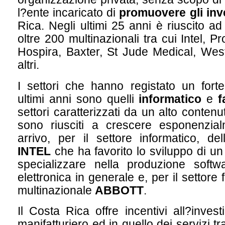
l?ente incaricato di
promuovere gli inv
Rica. Negli ultimi 25 anni è riuscito ad
oltre 200 multinazionali tra cui Intel, 
Hospira, Baxter, St Jude Medical, Wes
altri.
I settori che hanno registato un fort
ultimi anni sono quelli
informatico
e
f
settori caratterizzati da un alto conten
sono riusciti a crescere esponenzial
arrivo, per il settore informatico, de
INTEL
che ha favorito lo sviluppo di un
specializzare nella produzione soft
elettronica in generale e, per il settore
multinazionale
ABBOTT
.
Il Costa Rica offre incentivi all?inves
manifatturiero ed in quello dei servizi tr