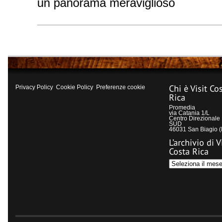
un panorama meraviglioso
Chi è Visit Co
Privacy Policy
Cookie Policy
Preferenze cookie
Rica
Promedia
via Catania 1/L
Centro Direzional
SUD
46031 San Biagio 
L’archivio di V
Costa Rica
L’archivio
di
Visit
Costa
Rica