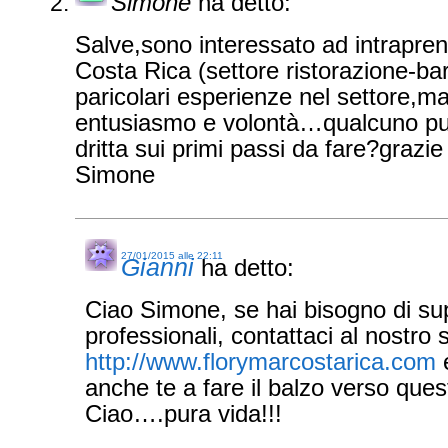
Simone
ha detto:
Salve,sono interessato ad intraprend
Costa Rica (settore ristorazione-b
paricolari esperienze nel settore,m
entusiasmo e volontà…qualcuno pu
dritta sui primi passi da fare?grazie
Simone
27/01/2015 alle 22:11
Gianni
ha detto:
Ciao Simone, se hai bisogno di sup
professionali, contattaci al nostro s
http://www.florymarcostarica.com
e
anche te a fare il balzo verso ques
Ciao….pura vida!!!