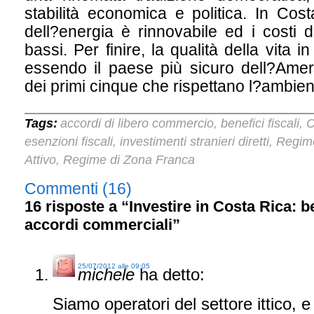
stabilità economica e politica. In Cos
dell?energia è rinnovabile ed i costi de
bassi. Per finire, la qualità della vita 
essendo il paese più sicuro dell?Amer
dei primi cinque che rispettano l?ambien
Tags:
accordi di libero commercio
benefici fiscali
C
,
,
esenzioni fiscali
investimenti stranieri diretti
Regime
,
,
Attivo
Regime di Zona Franca
,
Commenti (16)
16 risposte a “Investire in Costa Rica: be
accordi commerciali”
25/07/2012 alle 09:05
michele
ha detto:
Siamo operatori del settore ittico, e 