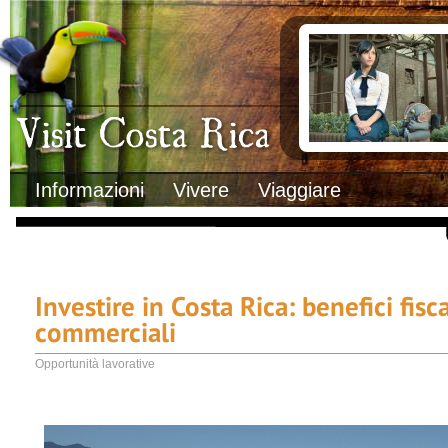
Clima
Documenti necessa
Geografia
Italiani in Costa 
Informazioni Geografiche
L’ambasciata ital
Letteratura e cultura
Opportunità lavo
Gastronomia
Lo sapevi che
Musica
Natura
Storia
Visit Costa Rica
Trasporti Interni
Informazioni
Vivere
Viaggiare
Investire in Costa Rica: benefici fisc
commerciali
Opportunità lavorative