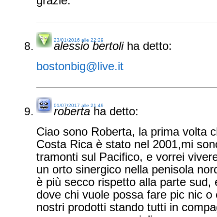
grazie.
23/01/2016 alle 22:29
alessio bertoli
ha detto:
bostonbig@live.it
01/07/2017 alle 21:49
roberta
ha detto:
Ciao sono Roberta, la prima volta c
Costa Rica è stato nel 2001,mi son
tramonti sul Pacifico, e vorrei vivere
un orto sinergico nella penisola nor
è più secco rispetto alla parte sud,
dove chi vuole possa fare pic nic o
nostri prodotti stando tutti in comp