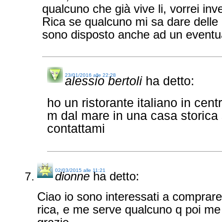
qualcuno che già vive li, vorrei inv
Rica se qualcuno mi sa dare delle d
sono disposto anche ad un eventua
23/01/2016 alle 22:28
alessio bertoli
ha detto:
ho un ristorante italiano in centr
m dal mare in una casa storica 
contattami
02/03/2015 alle 11:21
dionne
ha detto:
Ciao io sono interessati a comprare
rica, e me serve qualcuno q poi m