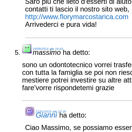
Sarò più che lieto d’esserti di aiuto.
contatti ti lascio il nostro sito web,
http://www.florymarcostarica.com
Arrivederci e pura vida!
19/09/2014 alle 16:43
massimo
ha detto:
sono un odontotecnico vorrei trasfer
con tutta la famiglia se poi non ries
mestiere potrei investire su altre a
fare’vorre rispondetemi grazie
27/01/2015 alle 22:18
Gianni
ha detto:
Ciao Massimo, se possiamo esserti 