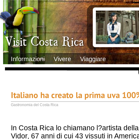
Clima
Documenti necessa
Geografia
Italiani in Costa 
Informazioni Geografiche
L’ambasciata ital
Letteratura e cultura
Opportunità lavo
Gastronomia
Lo sapevi che
Musica
Natura
Storia
Visit Costa Rica
Trasporti Interni
Informazioni
Vivere
Viaggiare
Italiano ha creato la prima uva 100
Gastronomia del Costa Rica
In Costa Rica lo chiamano l?artista della 
Vidor, 67 anni di cui 43 vissuti in Americ