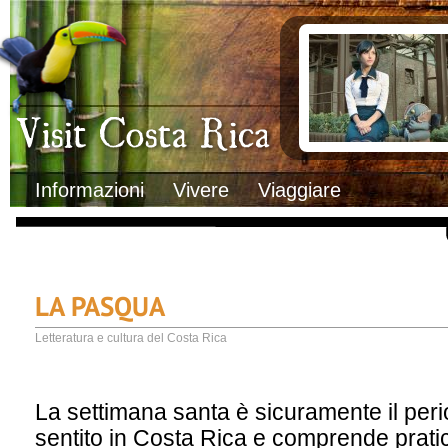
Clima
Documenti necessa
Geografia
Italiani in Costa 
Informazioni Geografiche
L’ambasciata ital
Letteratura e cultura
Opportunità lavo
Gastronomia
Lo sapevi che
Musica
Natura
Storia
Visit Costa Rica
Trasporti Interni
Informazioni
Vivere
Viaggiare
LA PASQUA
Letteratura e cultura del Costa Rica
La settimana santa è sicuramente il perio
sentito in Costa Rica e comprende prati