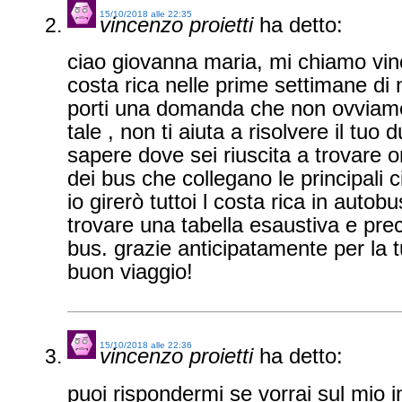
15/10/2018 alle 22:35
vincenzo proietti
ha detto:
ciao giovanna maria, mi chiamo vin
costa rica nelle prime settimane di
porti una domanda che non ovviame
tale , non ti aiuta a risolvere il tuo
sapere dove sei riuscita a trovare o
dei bus che collegano le principali c
io girerò tuttoi l costa rica in auto
trovare una tabella esaustiva e preci
bus. grazie anticipatamente per la tu
buon viaggio!
15/10/2018 alle 22:36
vincenzo proietti
ha detto:
puoi rispondermi se vorrai sul mio in