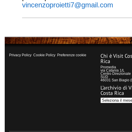
vincenzoproietti7@gmail.com
Chi è Visit Co
Privacy Policy
Cookie Policy
Preferenze cookie
Rica
Promedia
via Catania 1/L
Centro Direzional
SUD
46031 San Biagio 
L’archivio di V
Costa Rica
L’archivio
di
Visit
Costa
Rica