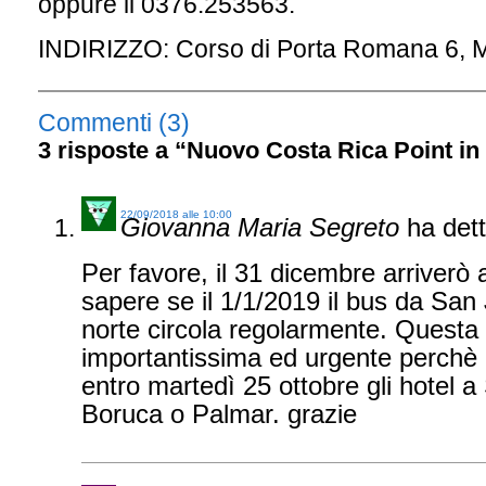
oppure il 0376.253563.
INDIRIZZO: Corso di Porta Romana 6, M
Commenti (3)
3 risposte a “Nuovo Costa Rica Point in
22/09/2018 alle 10:00
Giovanna Maria Segreto
ha dett
Per favore, il 31 dicembre arriverò
sapere se il 1/1/2019 il bus da Sa
norte circola regolarmente. Questa
importantissima ed urgente perchè
entro martedì 25 ottobre gli hotel 
Boruca o Palmar. grazie