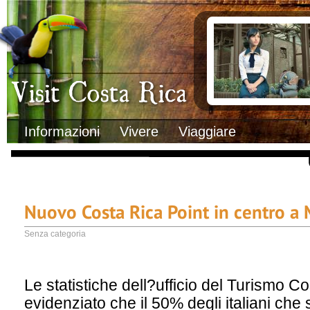
Clima
Documenti necessa
Geografia
Italiani in Costa 
Informazioni Geografiche
L’ambasciata ital
Letteratura e cultura
Opportunità lavo
Gastronomia
Lo sapevi che
Musica
Natura
Storia
Visit Costa Rica
Trasporti Interni
Informazioni
Vivere
Viaggiare
Nuovo Costa Rica Point in centro a
Senza categoria
Le statistiche dell?ufficio del Turismo 
evidenziato che il 50% degli italiani che