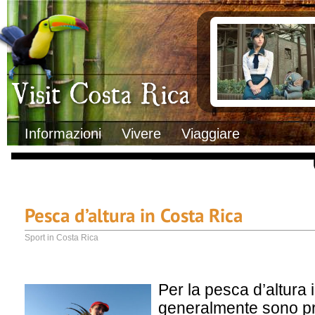
Clima
Documenti necessa
Geografia
Italiani in Costa 
Informazioni Geografiche
L’ambasciata ital
Letteratura e cultura
Opportunità lavo
Gastronomia
Lo sapevi che
Musica
Natura
Storia
Visit Costa Rica
Trasporti Interni
Informazioni
Vivere
Viaggiare
Pesca d’altura in Costa Rica
Sport in Costa Rica
Per la pesca d’altura 
generalmente sono pre