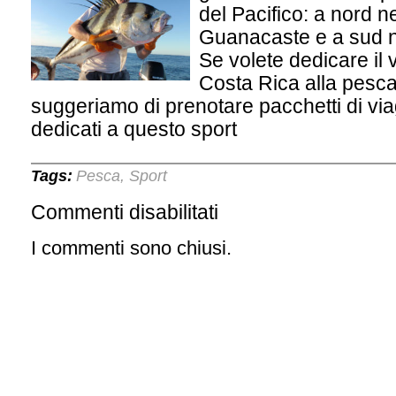
del Pacifico: a nord n
Guanacaste e a sud ne
Se volete dedicare il 
Costa Rica alla pesca 
suggeriamo di prenotare pacchetti di viag
dedicati a questo sport
Tags:
Pesca
Sport
,
Commenti disabilitati
su
Pesca
d’altura
I commenti sono chiusi.
in
Costa
Rica