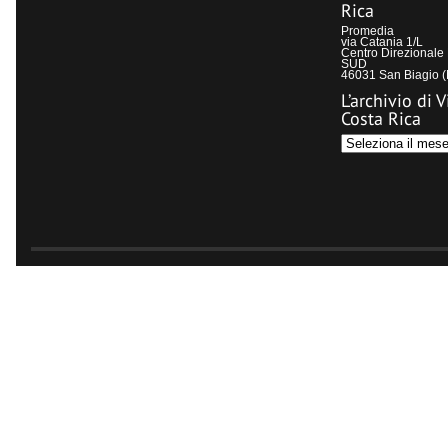
Rica
Promedia
via Catania 1/L
Centro Direzional
SUD
46031 San Biagio 
L’archivio di V
Costa Rica
L’archivio
di
Visit
Costa
Rica