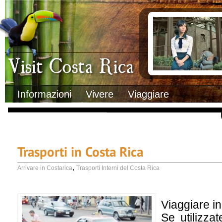
Clima
Documenti necessa
Geografia
Italiani in Costa 
Informazioni Geografiche
L’ambasciata ital
Letteratura e cultura
Opportunità lavo
Gastronomia
Lo sapevi che
Musica
Natura
Storia
Visit Costa Rica
Trasporti Interni
Informazioni
Vivere
Viaggiare
Trasporti in Costa Rica
,
Arrivare in Costarica
Trasporti Interni del Costa Rica
Viaggiare in
Se utilizzat