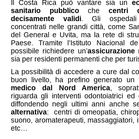
Il Costa Rica può vantare sia un
ec
sanitario pubblico
che
centri 
decisamente validi
. Gli ospedal
concentrati nelle grandi città, come Sa
del General e Uvita, ma la rete di strut
Paese. Tramite l’Istituto Nacional 
possibile richiedere un’
assicurazione 
sia per residenti permanenti che per turis
La possibilità di accedere a cure dal c
buon livello, ha prefino generato un
medico dal Nord America
, sopra
riguarda gli interventi odontoiatrici ed 
diffondendo negli ultimi anni anche s
alternativa
: centri di omeopatia, chiropr
suono, aromaterapeuti, massaggiatori, 
etc…