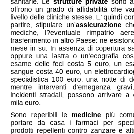
sanitarie. Le
strutture private
sono a
offrono un grado di affidabilità che v
livello delle cliniche stesse. E’ quindi co
partire, stipulare un’
assicurazione
che
mediche, l?eventuale rimpatrio aer
trasferimento in altro Paese: ne esiston
mese in su. In assenza di copertura san
oppure una lastra o un’ecografia co
esame delle feci costa 5 euro, un e
sangue costa 40 euro, un elettrocardi
specialistica 100 euro, una notte di 
mentre interventi d’emegenza gravi
incidenti stradali, possono arrivare 
mila euro.
Sono reperibili le
medicine
più comu
portare da casa i farmaci per speci
prodotti repellenti contro zanzare e altri