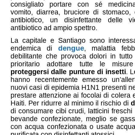
consigliato portare con sé medicina
vomito, diarrea, bruciore di stomaco, e
antibiotico, un disinfettante delle 
antibiotico ad ampio spettro.
La capitale e Santiago sono interes
dengue
endemica di
, malattia febb
debilitante che provoca dolori in tutto
prioritario adottare tutte le misu
proteggersi dalle punture di insetti
. L
hanno recentemente emesso un’aller
nuovi casi di epidemia H1N1 presenti n
prestare attenzione ai focolai di colera 
Haiti. Per ridurre al minimo il rischio di
d
di consumare cibi crudi, latticini fresch
bevande confezionate, meglio se gassa
con acqua confezionata o usate acqua 
purificata con disinfettanti atossici.