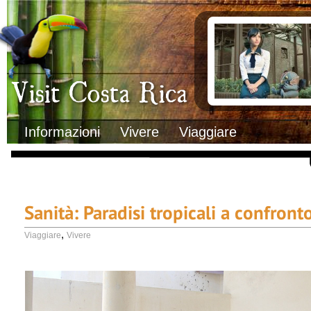
Clima
Documenti necessa
Geografia
Italiani in Costa 
Informazioni Geografiche
L’ambasciata ital
Letteratura e cultura
Opportunità lavo
Gastronomia
Lo sapevi che
Musica
Natura
Storia
Visit Costa Rica
Trasporti Interni
Informazioni
Vivere
Viaggiare
Sanità: Paradisi tropicali a confront
,
Viaggiare
Vivere