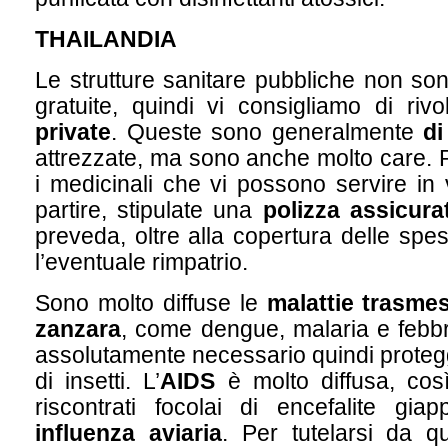
THAILANDIA
Le strutture sanitare pubbliche non s
gratuite, quindi vi consigliamo di riv
private
. Queste sono generalmente
di
attrezzate, ma sono anche molto care. Po
i medicinali che vi possono servire in 
partire, stipulate una
polizza assicurat
preveda, oltre alla copertura delle sp
l’eventuale rimpatrio.
Sono molto diffuse le
malattie trasmes
zanzara
, come dengue, malaria e febb
assolutamente necessario quindi protegg
di insetti. L’
AIDS
è molto diffusa, cos
riscontrati focolai di encefalite gia
influenza aviaria
. Per tutelarsi da qu