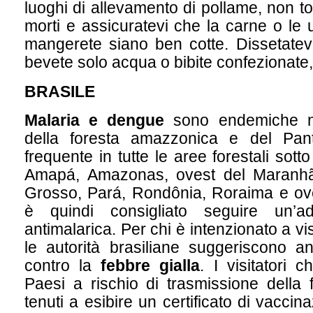
luoghi di allevamento di pollame, non toc
morti e assicuratevi che la carne o le u
mangerete siano ben cotte. Dissetatev
bevete solo acqua o bibite confezionate
BRASILE
Malaria e dengue
sono endemiche ne
della foresta amazzonica e del Pan
frequente in tutte le aree forestali sott
Amapá, Amazonas, ovest del Maranhã
Grosso, Pará, Rondônia, Roraima e ove
è quindi consigliato seguire un’ad
antimalarica. Per chi è intenzionato a vi
le autorità brasiliane suggeriscono a
contro la
febbre gialla
. I visitatori
Paesi a rischio di trasmissione della 
tenuti a esibire un certificato di vaccina