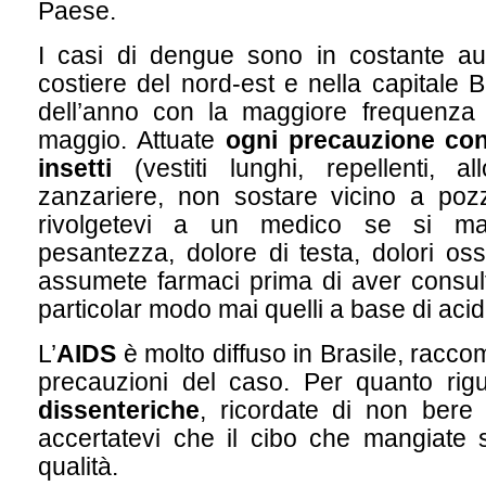
Paese.
I casi di dengue sono in costante a
costiere del nord-est e nella capitale Br
dell’anno con la maggiore frequenz
maggio. Attuate
ogni precauzione con
insetti
(vestiti lunghi, repellenti, al
zanzariere, non sostare vicino a po
rivolgetevi a un medico se si man
pesantezza, dolore di testa, dolori o
assumete farmaci prima di aver consul
particolar modo mai quelli a base di acido
L’
AIDS
è molto diffuso in Brasile, racc
precauzioni del caso. Per quanto ri
dissenteriche
, ricordate di non bere
accertatevi che il cibo che mangiate 
qualità.