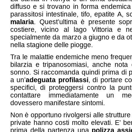
diffuso e si trovano in forma endemica 
parassitosi intestinale, tifo, epatite A, s
malaria
. Quest’ultima è presente sopr
costiere, vicino al lago Vittoria e ne
specialmente da marzo a giugno e da o
nella stagione delle piogge.
Tra le malattie endemiche meno frequen
bilarzia e tripanosomiasi, anche nota
sonno. Si raccomanda quindi prima di pa
a un’
adeguata profilassi
, di portare co
specifici, di proteggersi contro la punt
contattare immediatamente un me
dovessero manifestare sintomi.
Non è opportuno rivolgersi alle strutture
private hanno costi molto elevati. E’ be
prima della partenza una
polizza assi