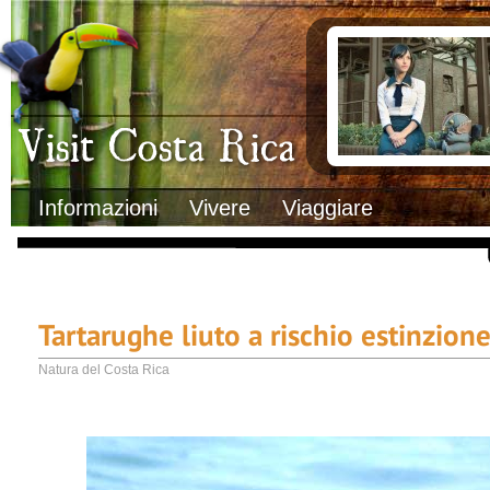
Clima
Documenti necessa
Geografia
Italiani in Costa 
Informazioni Geografiche
L’ambasciata ital
Letteratura e cultura
Opportunità lavo
Gastronomia
Lo sapevi che
Musica
Natura
Storia
Visit Costa Rica
Trasporti Interni
Informazioni
Vivere
Viaggiare
Tartarughe liuto a rischio estinzion
Natura del Costa Rica