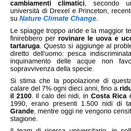
cambiamenti climatici
, secondo un
università di Drexel e Princeton, recen
Nature Climate Change
su
.
Le spiagge troppo aride e la maggior te
finirebbero per
rovinare le uova e ucc
tartaruga
. Questo si aggiunge al probl
diretto dell’uomo: pesca indiscrimina
inquinamento delle acque non favo
sopravvivenza della specie.
Si stima che la popolazione di quest
calare del 7% ogni dieci anni, fino a
rid
il 2100
. Il calo dei nidi, in
Costa Rica
è
1990, erano presenti 1.500 nidi di 
Grande
, mentre oggi ne vengono censiti 
stagione.
Il team di ricerca universitario, in co