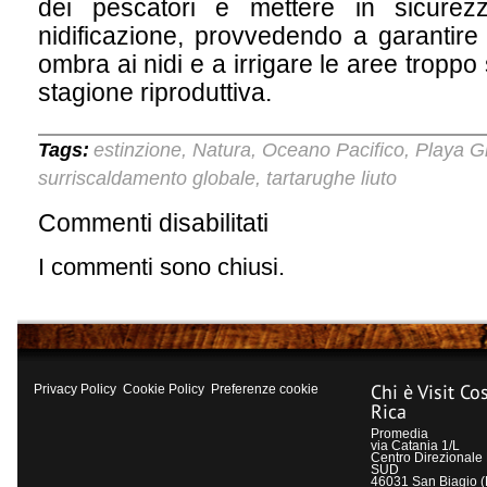
dei pescatori e mettere in sicurez
nidificazione, provvedendo a garantire
ombra ai nidi e a irrigare le aree troppo
stagione riproduttiva.
Tags:
estinzione
Natura
Oceano Pacifico
Playa G
,
,
,
surriscaldamento globale
tartarughe liuto
,
Commenti disabilitati
su
Tartarughe
liuto
I commenti sono chiusi.
a
rischio
estinzione
Chi è Visit Co
Privacy Policy
Cookie Policy
Preferenze cookie
Rica
Promedia
via Catania 1/L
Centro Direzional
SUD
46031 San Biagio 