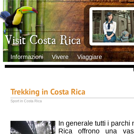
Clima
Documenti necessa
Geografia
Italiani in Costa 
Informazioni Geografiche
L’ambasciata ital
Letteratura e cultura
Opportunità lavo
Gastronomia
Lo sapevi che
Musica
Natura
Storia
Visit Costa Rica
Trasporti Interni
Informazioni
Vivere
Viaggiare
Trekking in Costa Rica
Sport in Costa Rica
In generale tutti i parchi
Rica offrono una vas