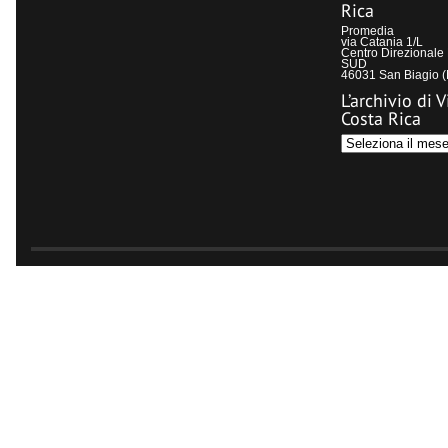
Rica
Promedia
via Catania 1/L
Centro Direzional
SUD
46031 San Biagio 
L’archivio di V
Costa Rica
L’archivio
di
Visit
Costa
Rica