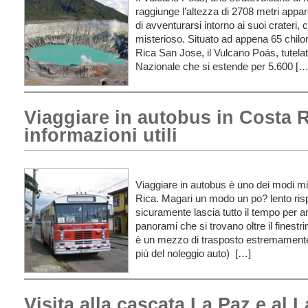
raggiunge l’altezza di 2708 metri appare
di avventurarsi intorno ai suoi crateri
misterioso. Situato ad appena 65 chilom
Rica San Jose, il Vulcano Poás, tutel
Nazionale che si estende per 5.600 […
Viaggiare in autobus in Costa R
informazioni utili
Viaggiare in autobus è uno dei modi migl
Rica. Magari un modo un po? lento risp
sicuramente lascia tutto il tempo per a
panorami che si trovano oltre il finest
è un mezzo di trasposto estremament
più del noleggio auto) […]
Visita alla cascata La Paz e al L