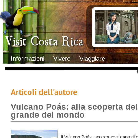
Clima
Documenti necessa
Geografia
Italiani in Costa 
Informazioni Geografiche
L’ambasciata ital
Letteratura e cultura
Opportunità lavo
Gastronomia
Lo sapevi che
Musica
Natura
Storia
Visit Costa Rica
Trasporti Interni
Informazioni
Vivere
Viaggiare
Articoli dell'autore
Vulcano Poás: alla scoperta del
grande del mondo
Il Vulcano Poás, uno stratovulcano di 