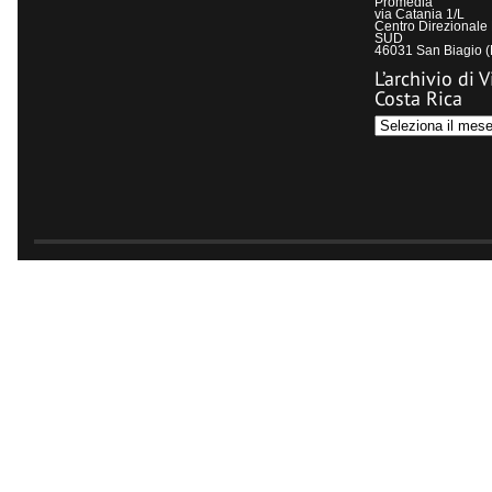
Promedia
via Catania 1/L
Centro Direzional
SUD
46031 San Biagio 
L’archivio di V
Costa Rica
L’archivio
di
Visit
Costa
Rica