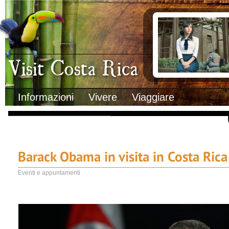
Clima
Documenti necessa
Geografia
Italiani in Costa 
Informazioni Geografiche
L’ambasciata ital
Letteratura e cultura
Opportunità lavo
Gastronomia
Lo sapevi che
Musica
Natura
Storia
Visit Costa Rica
Trasporti Interni
Informazioni
Vivere
Viaggiare
Barack Obama in visita in Costa Rica
Eventi e appuntamenti