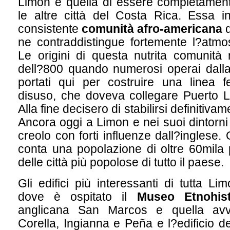
Limon è quella di essere completament
le altre città del Costa Rica. Essa inf
consistente
comunità afro-americana
d
ne contraddistingue fortemente l?atmos
Le origini di questa nutrita comunità r
dell?800 quando numerosi operai dall
portati qui per costruire una linea fe
disuso, che doveva collegare Puerto 
Alla fine decisero di stabilirsi definitiva
Ancora oggi a Limon e nei suoi dintorni
creolo con forti influenze dall?inglese
conta una popolazione di oltre 60mila
delle città più popolose di tutto il paese.
Gli edifici più interessanti di tutta L
dove è ospitato il
Museo Etnohist
anglicana San Marcos e quella avve
Corella, Ingianna e Peña e l?edificio d