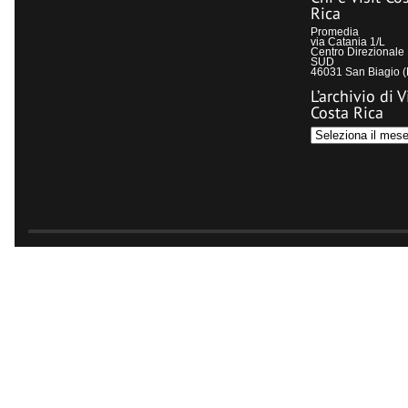
Rica
Promedia
via Catania 1/L
Centro Direzional
SUD
46031 San Biagio 
L’archivio di V
Costa Rica
L’archivio
di
Visit
Costa
Rica