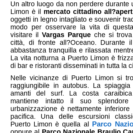
Un altro luogo da non perdere durante u
Limon è il
mercato cittadino all?aper
oggetti in legno intagliato e souvenir tra
modo per osservare la vita di questa 
visitare il
Vargas Parque
che si trova 
città, di fronte all?Oceano. Durante il
abbastanza tranquilla e rilassata mentr
La vita notturna a Puerto Limon è frizz
di bar e ristoranti disseminati in tutta la ci
Nelle vicinanze di Puerto Limon si t
raggiungibile in autobus. La spiaggia
amanti del surf. La costa caraibic
mantiene intatto il suo splendor
urbanizzazione è nettamente inferiore r
pacifica. Una delle escursioni clas
Parco Nazi
Puerto Limon è quella al
oppure al
Parco Nazionale Braulio Car