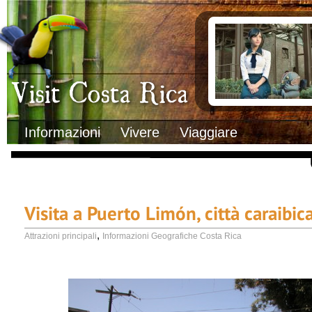
Clima
Documenti necessa
Geografia
Italiani in Costa 
Informazioni Geografiche
L’ambasciata ital
Letteratura e cultura
Opportunità lavo
Gastronomia
Lo sapevi che
Musica
Natura
Storia
Visit Costa Rica
Trasporti Interni
Informazioni
Vivere
Viaggiare
Visita a Puerto Limón, città caraibic
,
Attrazioni principali
Informazioni Geografiche Costa Rica