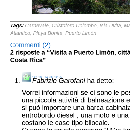
Tags:
Carnevale
Cristoforo Colombo
Isla Uvita
Ma
,
,
,
Atlantico
Playa Bonita
Puerto Limón
,
,
Commenti (2)
2 risposte a “Visita a Puerto Limón, citt
Costa Rica”
12/01/2014 alle 12:25
Fabrizio Garofani
ha detto:
Vorrei informazioni se ci sono le poss
una piccola attività di balneazione 
si può importare una barca cabinata
entrobordo diesel , una moto e un
costano le case tipo bilocale.