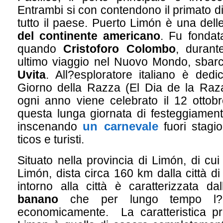
Entrambi si con contendono il primato d
tutto il paese. Puerto Limón è una dell
del continente americano
. Fu fondata
quando
Cristoforo Colombo
, durant
ultimo viaggio nel Nuovo Mondo, sbarc
Uvita
. All?esploratore italiano è dedic
Giorno della Razza (El Dia de la Raza
ogni anno viene celebrato il 12 ottobre
questa lunga giornata di festeggiamenti
un carnevale
inscenando
fuori stagi
ticos e turisti.
Situato nella provincia di Limón, di cui
Limón, dista circa 160 km dalla città d
intorno alla città è caratterizzata dal
banano
che per lungo tempo l?h
economicamente. La caratteristica pri