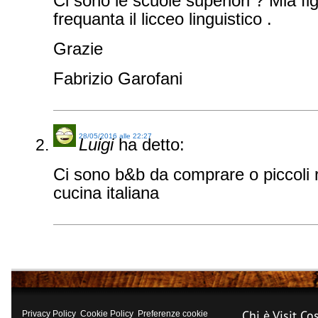
Ci sono le scuole superiori ? Mia fig
frequanta il licceo linguistico .
Grazie
Fabrizio Garofani
28/05/2016 alle 22:27
Luigi
ha detto:
Ci sono b&b da comprare o piccoli r
cucina italiana
Chi è Visit Co
Privacy Policy
Cookie Policy
Preferenze cookie